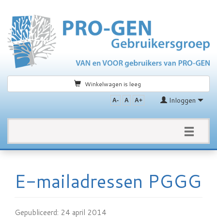
Winkelwagen is leeg
Inloggen
A-
A
A+
Toggle
navigation
E-mailadressen PGGG
Gepubliceerd: 24 april 2014