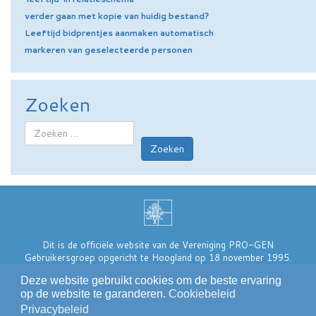
verder gaan met kopie van huidig bestand?
Leeftijd bidprentjes aanmaken automatisch
markeren van geselecteerde personen
Zoeken
Zoeken
Dit is de officiële website van de Vereniging PRO-GEN
Gebruikersgroep opgericht te Hoogland op 18 november 1995.
De vereniging is ingeschreven bij de
Kamer van Koophandel te
Deze website gebruikt cookies om de beste ervaring
Amsterdam
onder nummer 40539019. Zie onze Statuten en het
op de website te garanderen.
Cookiebeleid
Huishoudelijk Reglement.
Privacybeleid